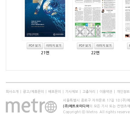
PDF 보기
이미지 보기
PDF 보기
이미지 보기
21면
22면
회사소개
|
광고/제휴문의
|
배포문의
|
기사제보
|
고충처리
|
이용약관
|
개인정보
서울특별시 종로구 자하문로 17길 18 (주)메트로미디
(주)메트로미디어
의 모든 기사 또는 컨텐
Copyright ⓒ Metro. All rights reserve